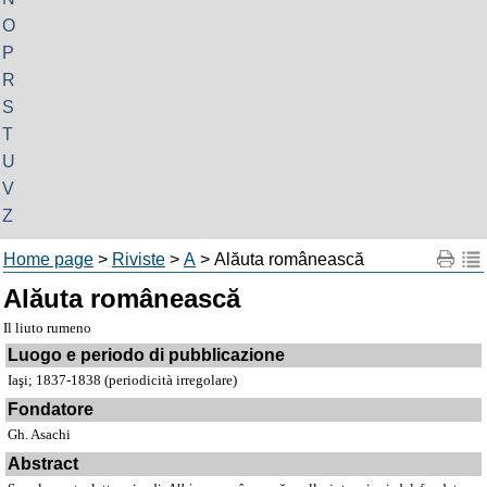
O
P
R
S
T
U
V
Z
Home page
>
Riviste
>
A
> Alăuta românească
Alăuta românească
Il liuto rumeno
Luogo e periodo di pubblicazione
Iaşi; 1837-1838 (periodicità irregolare)
Fondatore
Gh. Asachi
Abstract