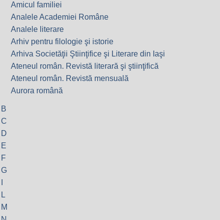
Amicul familiei
Analele Academiei Române
Analele literare
Arhiv pentru filologie şi istorie
Arhiva Societăţii Ştiinţifice şi Literare din Iaşi
Ateneul român. Revistă literară şi ştiinţifică
Ateneul român. Revistă mensuală
Aurora română
B
C
D
E
F
G
I
L
M
N