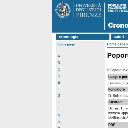
cronologia
autori
Home page
home page
Popor
A
B
C
Il Popolo so
D
Luogo e per
E
Bucarest, bi
F
Fondatore
D. Bolintin
G
Abstract
I
Dal nr. 15 a
L
numero appar
M
Bolliac, Gr.
N
PDF