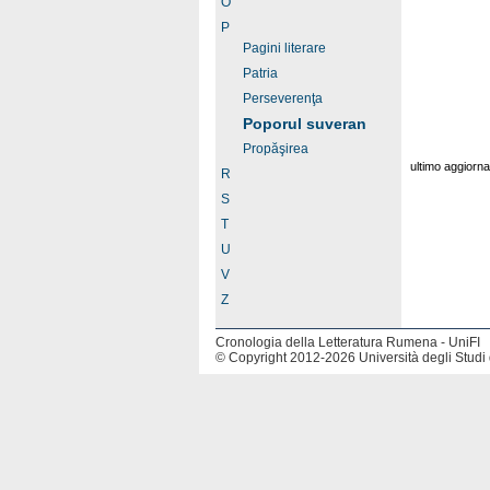
O
P
Pagini literare
Patria
Perseverenţa
Poporul suveran
Propăşirea
ultimo aggiorn
R
S
T
U
V
Z
Cronologia della Letteratura Rumena - UniFI
© Copyright 2012-2026 Università degli Studi 