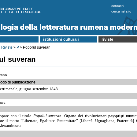
cercachi
cerca nel sito
istituzioni culturali
riviste
>
Riviste
>
P
> Poporul suveran
ul suveran
vrano
iodo di pubblicazione
settimanale, giugno-settembre 1848
eanu
ppare con il titolo
Popolul suveran
. Organo dei rivoluzionari paşoptişti munte
e il motto “Libertate, Egalitate, Fraternitate” [Libertà, Uguagliana, Fraternità].
 Alexandrescu