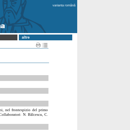
varianta română
altre
ni, nel frontespizio del primo
 Collaboratori: N. Bălcescu, C.