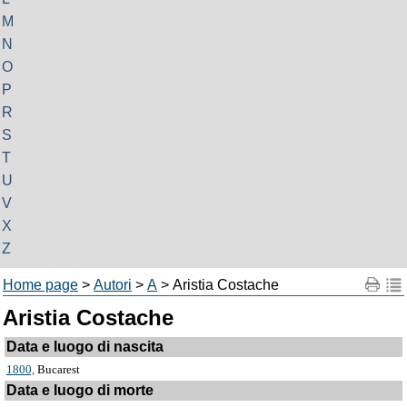
M
N
O
P
R
S
T
U
V
X
Z
Home page
>
Autori
>
A
> Aristia Costache
Aristia Costache
Data e luogo di nascita
1800,
Bucarest
Data e luogo di morte