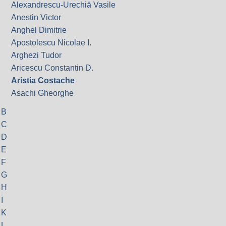
Alexandrescu-Urechiă Vasile
Anestin Victor
Anghel Dimitrie
Apostolescu Nicolae I.
Arghezi Tudor
Aricescu Constantin D.
Aristia Costache
Asachi Gheorghe
B
C
D
E
F
G
H
I
K
L