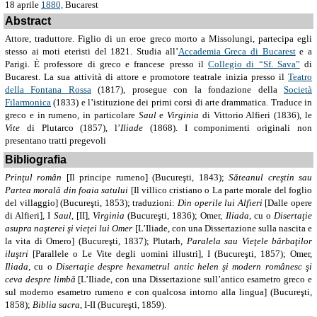
18 aprile
1880,
Bucarest
Abstract
Attore, traduttore. Figlio di un eroe greco morto a Missolungi, partecipa egli
stesso ai moti eteristi del 1821. Studia all’
Accademia Greca di Bucarest
e a
Parigi. È professore di greco e francese presso il
Collegio di “Sf. Sava”
di
Bucarest. La sua attività di attore e promotore teatrale inizia presso il
Teatro
della Fontana Rossa
(1817), prosegue con la fondazione della
Società
Filarmonica
(1833) e l’istituzione dei primi corsi di arte drammatica. Traduce in
greco e in rumeno, in particolare
Saul
e
Virginia
di Vittorio Alfieri (1836), le
Vite
di Plutarco (1857), l’
Iliade
(1868). I componimenti originali non
presentano tratti pregevoli
Bibliografia
Prinţul român
[Il principe rumeno] (Bucureşti, 1843);
Sǎteanul creştin sau
Partea moralǎ din foaia satului
[Il villico cristiano o La parte morale del foglio
del villaggio] (Bucureşti, 1853); traduzioni:
Din operile lui Alfieri
[Dalle opere
di Alfieri], I
Saul
, [II],
Virginia
(Bucureşti, 1836); Omer,
Iliada
, cu o
Disertaţie
asupra naşterei şi vieţei lui Omer
[L’Iliade, con una Dissertazione sulla nascita e
la vita di Omero] (Bucureşti, 1837); Plutarh,
Paralela sau Vieţele bǎrbaţilor
iluştri
[Parallele o Le Vite degli uomini illustri], I (Bucureşti, 1857); Omer,
Iliada
, cu o
Disertaţie despre hexametrul antic helen şi modern românesc şi
ceva despre limbǎ
[L’Iliade, con una Dissertazione sull’antico esametro greco e
sul moderno esametro rumeno e con qualcosa intorno alla lingua] (Bucureşti,
1858);
Biblia sacra
, I-II (Bucureşti, 1859).