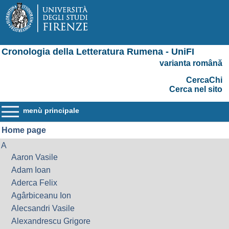
Cronologia della Letteratura Rumena - UniFI
varianta română
CercaChi
Cerca nel sito
menù principale
Home page
A
Aaron Vasile
Adam Ioan
Aderca Felix
Agârbiceanu Ion
Alecsandri Vasile
Alexandrescu Grigore