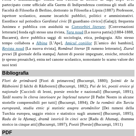
partecipato come ufficiale alla Guerra di Indipendenza continua gli studi alla
Facoltà di Filosofia di Berlino, dottorato in Filosofia a Lipsia (1887). Professore,
ispettore scolastico, assume incarichi pubblici, politici e amministrativi.
Esordisce sul periodico
Gardistul civic
[Il guardiano civico] (Galaţi); frequenta
Junimea e pubblica con assiduità su
Convorbiri literare
; [Conversazioni
letterarie] fonda egli stesso una rivista,
Ţara nouă
[La nuova patria] (1884-1888,
Bucarest), dove pubblica saggi di sociologia, etica, pedagogia. Allo stesso
tempo collabora a
Albina
[L’Ape],
Amicul copiilor
[L’amico dei bambini]
,
Revista nouă
[La nuova rivista]
, Românul literar
[Il rumeno letterario],
Ziarul
presei
[Il giornale della stampa]. Autore di poesie impegnate, eroiche, retoriche
(e spesso prosaiche), entra nel canone scolastico, nonostante lo scarso valore dei
suoi testi
Bibliografia
Flori de primăvară
[Fiori di primavera] (Bucureşti, 1880);
Şoimii de la
Războieni
[I falchi di Războieni] (Bucureşti, 1882);
Pui de lei
, poezii eroice şi
naţionale
[Cuccioli di leoni, poesie eroiche e nazionali] (Bucureşti, 1891);
Tatăl nostru în cîteva istorioare pe înţelesul tuturor
[Il Padre Nostro in alcune
storielle comprensibili per tutti] (Bucureşti, 1894);
De la românii din Turcia
europeană
, studiu etnic şi statistic asupra aromânilor
[Dei rumeni della
Turchia europea, saggio etnico e statistico sugli arumeni] (Bucureşti, 1895);
Radu de la Afumaţi
, dramă istorică în cinci acte
[Radu di Afumaţi, dramma
storico in cinque atti] (Bucureşti, 1897);
Poezii
[Poesie] (Bucureşti, 1911)
PDF