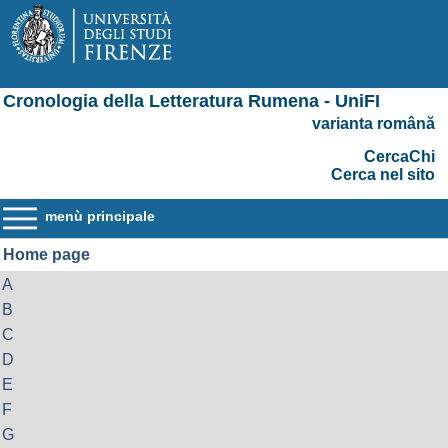
Cronologia della Letteratura Rumena - UniFI
varianta română
CercaChi
Cerca nel sito
menù principale
Home page
A
B
C
D
E
F
G