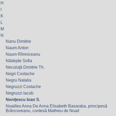
H
I
K
L
M
N
Nanu Dimitrie
Naum Anton
Naum Rîmniceanu
Nădejde Sofia
Neculuţă Dimitrie Th.
Negri Costache
Negru Natalia
Negruzzi Costache
Negruzzi Iacob
Neniţescu Ioan S.
Noailles Anna De Anna Elisabeth Basaraba, principesă
Brâncoveanu, contesă Mathieu de Noail