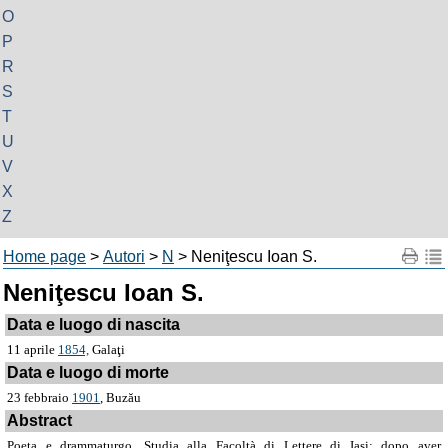
O
P
R
S
T
U
V
X
Z
Home page
>
Autori
>
N
> Neniţescu Ioan S.
Neniţescu Ioan S.
Data e luogo di nascita
11 aprile
1854,
Galaţi
Data e luogo di morte
23 febbraio
1901
, Buzău
Abstract
Poeta e drammaturgo. Studia alla Facoltà di Lettere di Iaşi; dopo aver