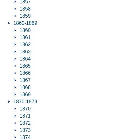
1857
1858
1859
1860-1869
1860
1861
1862
1863
1864
1865
1866
1867
1868
1869
1870-1879
1870
1871
1872
1873
1874