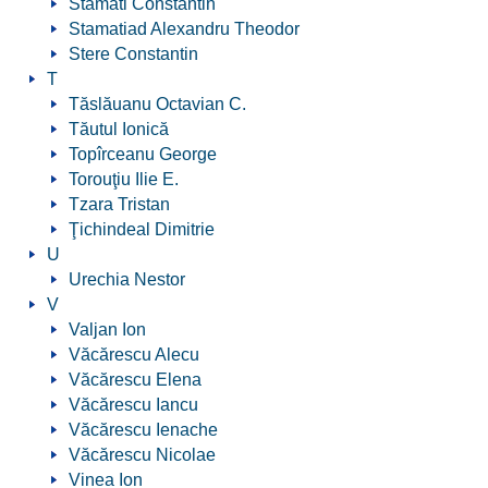
Stamati Constantin
Stamatiad Alexandru Theodor
Stere Constantin
T
Tăslăuanu Octavian C.
Tăutul Ionică
Topîrceanu George
Torouţiu Ilie E.
Tzara Tristan
Ţichindeal Dimitrie
U
Urechia Nestor
V
Valjan Ion
Văcărescu Alecu
Văcărescu Elena
Văcărescu Iancu
Văcărescu Ienache
Văcărescu Nicolae
Vinea Ion