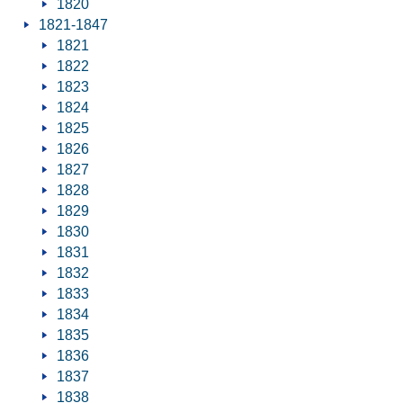
1820
1821-1847
1821
1822
1823
1824
1825
1826
1827
1828
1829
1830
1831
1832
1833
1834
1835
1836
1837
1838