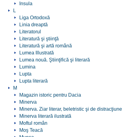
Insula
L
Liga Ortodoxă
Linia dreaptă
Literatorul
Literatură şi ştiinţă
Literatură şi artă română
Lumea Illustrată
Lumea nouă. Ştiinţifică şi literară
Lumina
Lupta
Lupta literară
M
Magazin istoric pentru Dacia
Minerva
Minerva. Ziar literar, beletristic şi de distracţiune
Minerva literară ilustrată
Moftul român
Moş Teacă