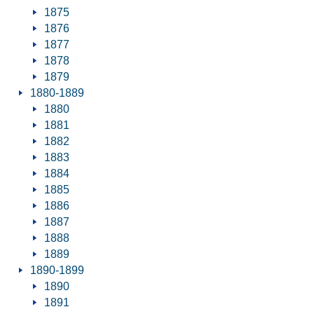
1875
1876
1877
1878
1879
1880-1889
1880
1881
1882
1883
1884
1885
1886
1887
1888
1889
1890-1899
1890
1891