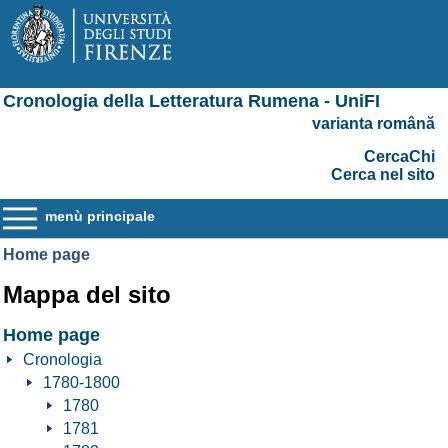
Cronologia della Letteratura Rumena - UniFI
varianta română
CercaChi
Cerca nel sito
menù principale
Home page
Mappa del sito
Home page
Cronologia
1780-1800
1780
1781