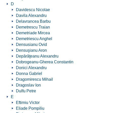
D
Davidescu Nicolae
Davila Alexandru
Delavrancea Barbu
Demetrescu Traian
Demetriade Mircea
Demetriescu Anghel
Densusianu Ovid
Densuşianu Aron
Depărăţeanu Alexandru
Dobrogeanu-Gherea Constantin
Donici Alexandru
Donna Gabriel
Dragomirescu Mihail
Dragoslav Ion
Dulfu Petre
E
Eftimiu Victor
Eliade Pompiliu