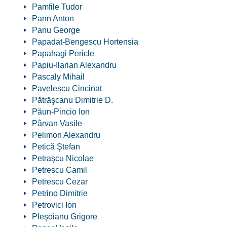
Pamfile Tudor
Pann Anton
Panu George
Papadat-Bengescu Hortensia
Papahagi Pericle
Papiu-Ilarian Alexandru
Pascaly Mihail
Pavelescu Cincinat
Pătrăşcanu Dimitrie D.
Păun-Pincio Ion
Pârvan Vasile
Pelimon Alexandru
Petică Ştefan
Petraşcu Nicolae
Petrescu Camil
Petrescu Cezar
Petrino Dimitrie
Petrovici Ion
Pleşoianu Grigore