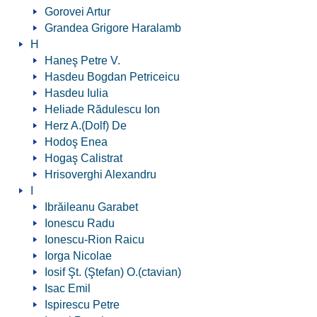
Gorovei Artur
Grandea Grigore Haralamb
H
Haneş Petre V.
Hasdeu Bogdan Petriceicu
Hasdeu Iulia
Heliade Rădulescu Ion
Herz A.(Dolf) De
Hodoş Enea
Hogaş Calistrat
Hrisoverghi Alexandru
I
Ibrăileanu Garabet
Ionescu Radu
Ionescu-Rion Raicu
Iorga Nicolae
Iosif Şt. (Ştefan) O.(ctavian)
Isac Emil
Ispirescu Petre