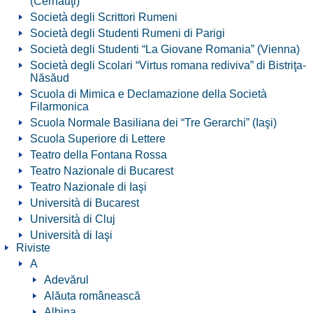
(Cernăuţi)
Società degli Scrittori Rumeni
Società degli Studenti Rumeni di Parigi
Società degli Studenti “La Giovane Romania” (Vienna)
Società degli Scolari “Virtus romana rediviva” di Bistriţa-
Năsăud
Scuola di Mimica e Declamazione della Società
Filarmonica
Scuola Normale Basiliana dei “Tre Gerarchi” (Iaşi)
Scuola Superiore di Lettere
Teatro della Fontana Rossa
Teatro Nazionale di Bucarest
Teatro Nazionale di Iaşi
Università di Bucarest
Università di Cluj
Università di Iaşi
Riviste
A
Adevărul
Alăuta românească
Albina