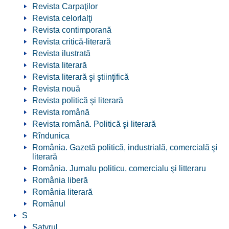
Revista Carpaţilor
Revista celorlalţi
Revista contimporană
Revista critică-literară
Revista ilustrată
Revista literară
Revista literară şi ştiinţifică
Revista nouă
Revista politică şi literară
Revista română
Revista română. Politică şi literară
Rîndunica
România. Gazetă politică, industrială, comercială şi
literară
România. Jurnalu politicu, comercialu şi litteraru
România liberă
România literară
Românul
S
Satyrul