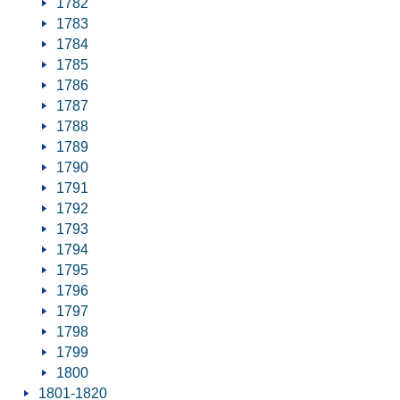
1782
1783
1784
1785
1786
1787
1788
1789
1790
1791
1792
1793
1794
1795
1796
1797
1798
1799
1800
1801-1820