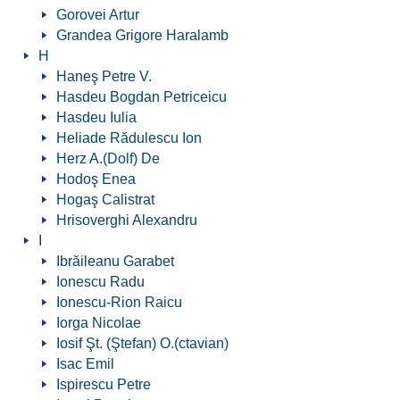
Gorovei Artur
Grandea Grigore Haralamb
H
Haneş Petre V.
Hasdeu Bogdan Petriceicu
Hasdeu Iulia
Heliade Rădulescu Ion
Herz A.(Dolf) De
Hodoş Enea
Hogaş Calistrat
Hrisoverghi Alexandru
I
Ibrăileanu Garabet
Ionescu Radu
Ionescu-Rion Raicu
Iorga Nicolae
Iosif Şt. (Ştefan) O.(ctavian)
Isac Emil
Ispirescu Petre