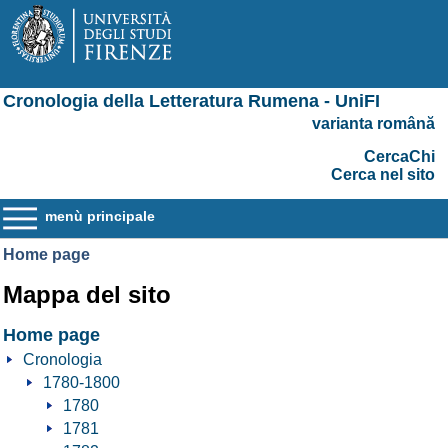
Cronologia della Letteratura Rumena - UniFI
varianta română
CercaChi
Cerca nel sito
menù principale
Home page
Mappa del sito
Home page
Cronologia
1780-1800
1780
1781