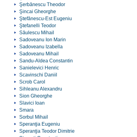
Şerbănescu Theodor
Şincai Gheorghe
Ştefănescu-Est Eugeniu
Ştefanelli Teodor
Săulescu Mihail
Sadoveanu Ion Marin
Sadoveanu Izabella
Sadoveanu Mihail
Sandu-Aldea Constantin
Sanielevici Henric
Scavinschi Daniil
Scrob Carol
Sihleanu Alexandru
Sion Gheorghe
Slavici Ioan
Smara
Sorbul Mihail
Speranţia Eugeniu
Speranţia Teodor Dimitrie