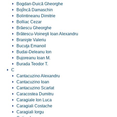
Bogdan-Duică Gheorghe
Bojîncă Damaschin
Bolintineanu Dimitrie
Bolliac Cezar
Brăescu Gheorghe
Brătescu-Voineşti Ioan Alexandru
Branişte Valeriu
Bucuţa Emanoil
Budai-Deleanu Ion
Bujoreanu Ioan M.
Burada Teodor T.
C
Cantacuzino Alexandru
Cantacuzino Ioan
Cantacuzino Scarlat
Caracostea Dumitru
Caragiale Ion Luca
Caragiali Costache
Caragiali Iorgu