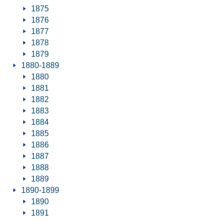
1875
1876
1877
1878
1879
1880-1889
1880
1881
1882
1883
1884
1885
1886
1887
1888
1889
1890-1899
1890
1891