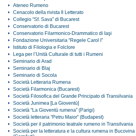
Ateneo Rumeno
Cenacolo della rivista Il Letterato
Collegio “Sf. Sava” di Bucarest
Conservatorio di Bucarest
Conservatorio Filarmonico-Drammatico di Iaşi
Fondazione Universitaria “Regele Carol I”
Istituto di Filologia e Folclore
Lega per l’Unità Culturale di tutti i Rumeni
Seminario di Arad
Seminario di Blaj
Seminario di Socola
Società Letteraria Rumena
Società Filarmonica (Bucarest)
Società Filosofica del Grande Principato di Transilvania
Società Junimea [La Gioventù]
Società “La Gioventù rumena” (Parigi)
Società letteraria “Petru Maior” (Budapest)
Società per il patrimonio teatrale rumeno in Transilvania
Società per la letteratura e la cultura rumena in Bucovina