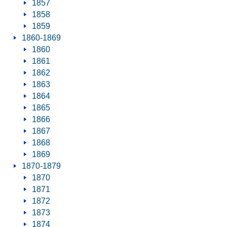
1857
1858
1859
1860-1869
1860
1861
1862
1863
1864
1865
1866
1867
1868
1869
1870-1879
1870
1871
1872
1873
1874