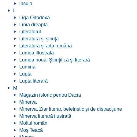
Insula
L
Liga Ortodoxă
Linia dreaptă
Literatorul
Literatură şi ştiinţă
Literatură şi artă română
Lumea Illustrată
Lumea nouă. Ştiinţifică şi literară
Lumina
Lupta
Lupta literară
M
Magazin istoric pentru Dacia
Minerva
Minerva. Ziar literar, beletristic şi de distracţiune
Minerva literară ilustrată
Moftul român
Moş Teacă