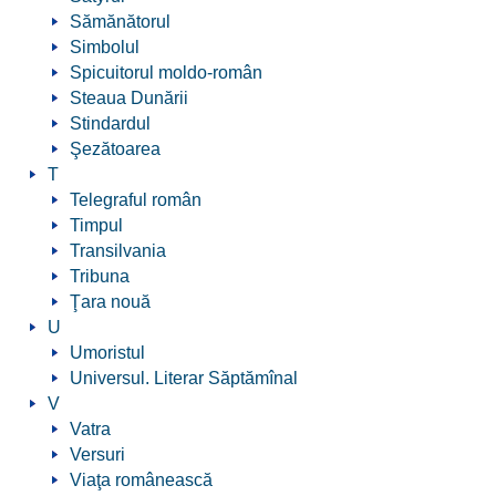
Sămănătorul
Simbolul
Spicuitorul moldo-român
Steaua Dunării
Stindardul
Şezătoarea
T
Telegraful român
Timpul
Transilvania
Tribuna
Ţara nouă
U
Umoristul
Universul. Literar Săptămînal
V
Vatra
Versuri
Viaţa românească