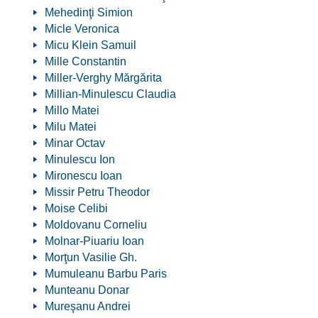
Mehedinţi Simion
Micle Veronica
Micu Klein Samuil
Mille Constantin
Miller-Verghy Mărgărita
Millian-Minulescu Claudia
Millo Matei
Milu Matei
Minar Octav
Minulescu Ion
Mironescu Ioan
Missir Petru Theodor
Moise Celibi
Moldovanu Corneliu
Molnar-Piuariu Ioan
Morţun Vasilie Gh.
Mumuleanu Barbu Paris
Munteanu Donar
Mureşanu Andrei