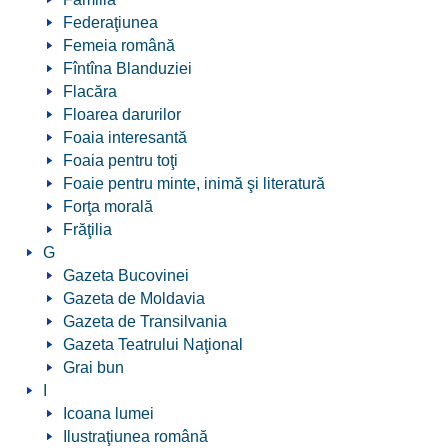
Federaţiunea
Femeia română
Fîntîna Blanduziei
Flacăra
Floarea darurilor
Foaia interesantă
Foaia pentru toţi
Foaie pentru minte, inimă şi literatură
Forţa morală
Frăţilia
G
Gazeta Bucovinei
Gazeta de Moldavia
Gazeta de Transilvania
Gazeta Teatrului Naţional
Grai bun
I
Icoana lumei
Ilustraţiunea română