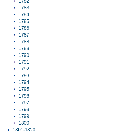
1782
1783
1784
1785
1786
1787
1788
1789
1790
1791
1792
1793
1794
1795
1796
1797
1798
1799
1800
1801-1820