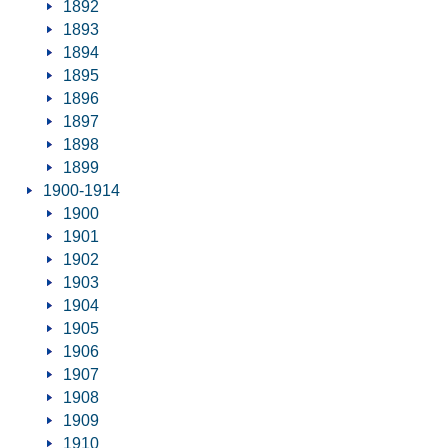
1892
1893
1894
1895
1896
1897
1898
1899
1900-1914
1900
1901
1902
1903
1904
1905
1906
1907
1908
1909
1910