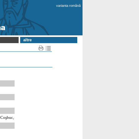
varianta română
altre
. Coşbuc,