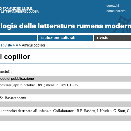
cercachi
cerca nel sito
istituzioni culturali
riviste
>
Riviste
>
A
> Amicul copiilor
 copiilor
anciulli
iodo di pubblicazione
mestrale, aprile-ottobre 1891; mensile, 1891-1895
 Şt. Bassarabeanu
 periodici destinato all’infanzia. Collaboratori: B.P. Hasdeu, I. Hasdeu, G. Sion, G