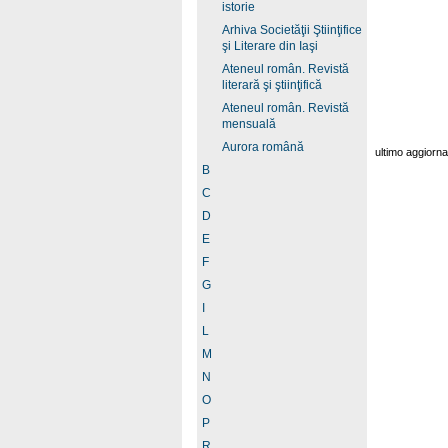
istorie
Arhiva Societăţii Ştiinţifice
şi Literare din Iaşi
Ateneul român. Revistă
literară şi ştiinţifică
Ateneul român. Revistă
mensuală
Aurora română
ultimo aggiorn
B
C
D
E
F
G
I
L
M
N
O
P
R