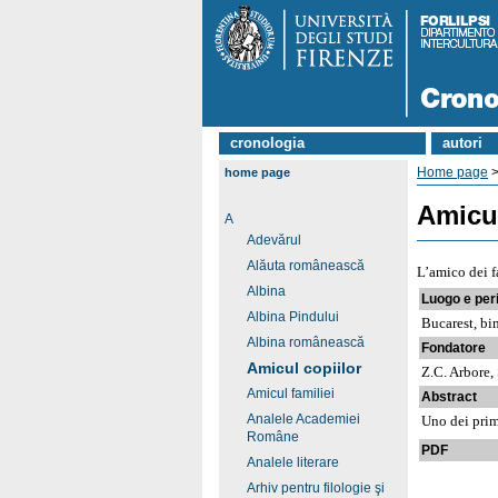
cronologia
autori
Home page
home page
Amicul
A
Adevărul
Alăuta românească
L’amico dei f
Albina
Luogo e per
Albina Pindului
Bucarest, bi
Albina românească
Fondatore
Amicul copiilor
Z.C. Arbore,
Amicul familiei
Abstract
Analele Academiei
Uno dei primi
Române
PDF
Analele literare
Arhiv pentru filologie şi