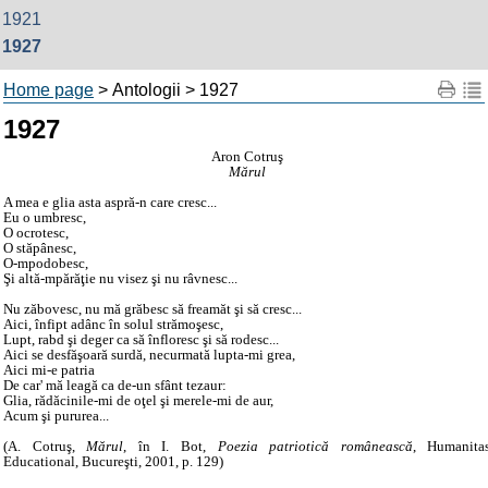
1921
1927
Home page
> Antologii > 1927
1927
Aron Cotruş
Mărul
A mea e glia asta aspră-n care cresc...
Eu o umbresc,
O ocrotesc,
O stăpânesc,
O-mpodobesc,
Şi altă-mpărăţie nu visez şi nu râvnesc...
Nu zăbovesc, nu mă grăbesc să freamăt şi să cresc...
Aici, înfipt adânc în solul strămoşesc,
Lupt, rabd şi deger ca să înfloresc şi să rodesc...
Aici se desfăşoară surdă, necurmată lupta-mi grea,
Aici mi-e patria
De car' mă leagă ca de-un sfânt tezaur:
Glia, rădăcinile-mi de oţel şi merele-mi de aur,
Acum şi pururea...
(A. Cotruş,
Mărul
, în I. Bot,
Poezia patriotică românească
, Humanita
Educational, Bucureşti, 2001, p. 129)