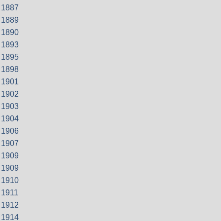
1887
1889
1890
1893
1895
1898
1901
1902
1903
1904
1906
1907
1909
1909
1910
1911
1912
1914