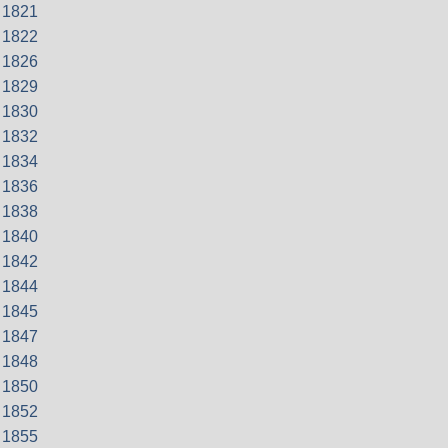
1821
1822
1826
1829
1830
1832
1834
1836
1838
1840
1842
1844
1845
1847
1848
1850
1852
1855