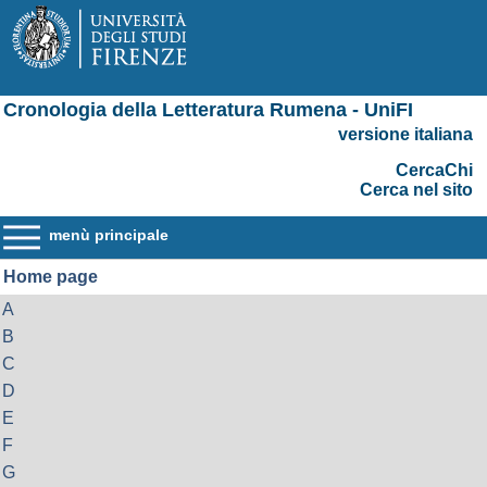
Cronologia della Letteratura Rumena - UniFI
versione italiana
CercaChi
Cerca nel sito
menù principale
Home page
A
B
C
D
E
F
G