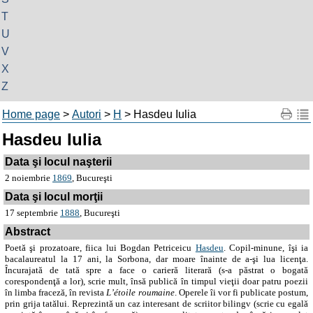
T
U
V
X
Z
Home page
>
Autori
>
H
> Hasdeu Iulia
Hasdeu Iulia
Data şi locul naşterii
2 noiembrie
1869
, Bucureşti
Data şi locul morţii
17 septembrie
1888
, Bucureşti
Abstract
Poetă şi prozatoare, fiica lui
Bogdan Petriceicu
Hasdeu
. Copil-minune, îşi ia
bacalaureatul la 17 ani, la Sorbona, dar moare înainte de a-şi lua licenţa.
Încurajată de tată spre a face o carieră literară (s-a păstrat o bogată
corespondenţă a lor), scrie mult, însă publică în timpul vieţii doar patru poezii
în limba fraceză, în revista
L’étoile roumaine
. Operele îi vor fi publicate postum,
prin grija tatălui. Reprezintă un caz interesant de scriitor bilingv (scrie cu egală