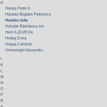
H
Haneş Petre V.
Hasdeu Bogdan Petriceicu
Hasdeu Iulia
Heliade Rădulescu Ion
Herz A.(Dolf) De
Hodoş Enea
Hogaş Calistrat
Hrisoverghi Alexandru
I
K
L
M
N
O
P
R
S