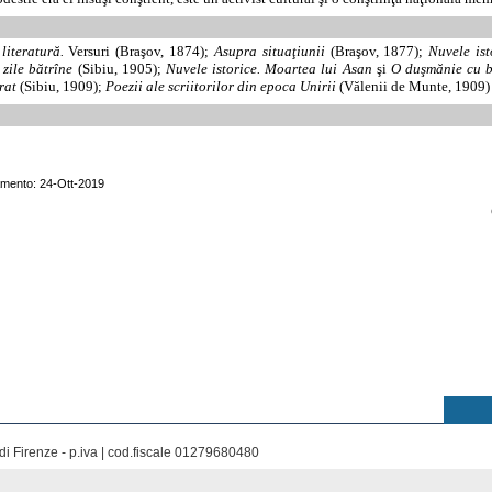
 literatură.
Versuri (Braşov, 1874);
Asupra situaţiunii
(Braşov, 1877);
Nuvele ist
 zile bătrîne
(Sibiu, 1905);
Nuvele istorice. Moartea lui Asan
şi
O duşmănie cu bu
rat
(Sibiu, 1909);
Poezii ale scriitorilor din epoca Unirii
(Vălenii de Munte, 1909)
amento: 24-Ott-2019
di Firenze - p.iva | cod.fiscale 01279680480