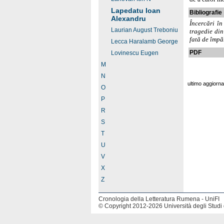
Lapedatu Ioan
Bibliografie
Alexandru
Încercări în
Laurian August Treboniu
tragedie din
fată de împă
Lecca Haralamb George
PDF
Lovinescu Eugen
M
N
ultimo aggiorn
O
P
R
S
T
U
V
X
Z
Cronologia della Letteratura Rumena - UniFI
© Copyright 2012-2026 Università degli Studi 