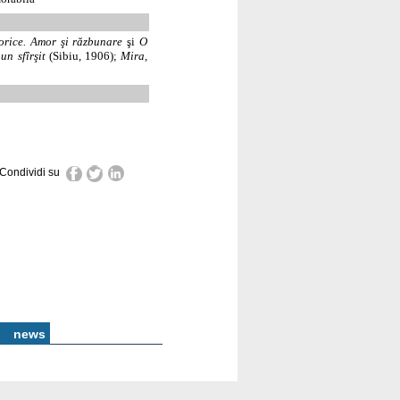
orice. Amor şi răzbunare
şi
O
n sfîrşit
(Sibiu, 1906);
Mira,
Condividi su
news