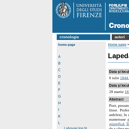
cronologie
autori
Home page
home page
Laped
A
B
C
Data şi locul
D
6 iulie
1844
E
Data şi locul
F
28 martie
18
G
Abstract
H
Poet, prozato
I
litere. Prof
ardeleni, în
K
numeroase p
L
ştiinţifică
,
T
Lahovari Ion N
de a căror mo