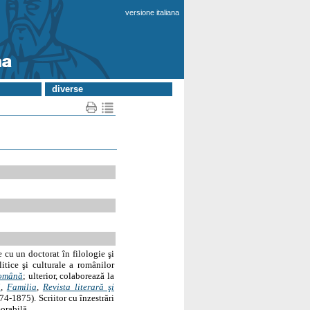
versione italiana
diverse
e cu un doctorat în filologie şi
litice şi culturale a românilor
română
; ulterior, colaborează la
i
,
Familia
,
Revista literară şi
74-1875). Scriitor cu înzestrări
morabilă