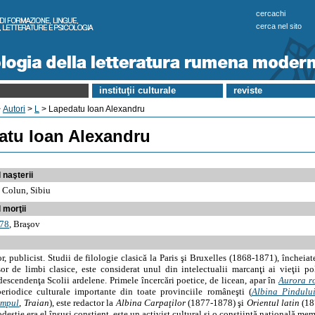
cercachi
cerca nel sito
instituţii culturale
reviste
>
Autori
>
L
> Lapedatu Ioan Alexandru
atu Ioan Alexandru
 naşterii
, Colun, Sibiu
 morţii
78
, Braşov
r, publicist. Studii de filologie clasică la Paris şi Bruxelles (1868-1871), încheiat
esor de limbi clasice, este considerat unul din intelectualii marcanţi ai vieţii po
 descendenţa Scolii ardelene. Primele încercări poetice, de licean, apar în
Aurora 
eriodice culturale importante din toate provinciile româneşti (
Albina Pindulu
impul
,
Traian
), este redactor la
Albina Carpaţilor
(1877-1878) şi
Orientul latin
(18
destie era el însuşi conştient, este un activist cultural şi o conştiinţă naţională me