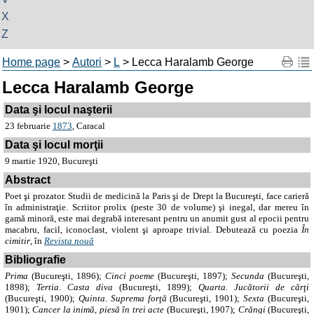
X
Z
Home page
>
Autori
>
L
> Lecca Haralamb George
Lecca Haralamb George
Data şi locul naşterii
23 februarie
1873
, Caracal
Data şi locul morţii
9 martie 1920, Bucureşti
Abstract
Poet şi prozator. Studii de medicină la Paris şi de Drept la Bucureşti, face carieră
în administraţie. Scriitor prolix (peste 30 de volume) şi inegal, dar mereu în
gamă minoră, este mai degrabă interesant pentru un anumit gust al epocii pentru
macabru, facil, iconoclast, violent şi aproape trivial. Debutează cu poezia
În
cimitir
, în
Revista nouă
Bibliografie
Prima
(Bucureşti, 1896);
Cinci poeme
(Bucureşti, 1897);
Secunda
(Bucureşti,
1898);
Tertia. Casta diva
(Bucureşti, 1899);
Quarta. Jucătorii de cărţi
(Bucureşti, 1900);
Quinta. Suprema forţă
(Bucureşti, 1901);
Sexta
(Bucureşti,
1901);
Cancer la inimă
,
piesă în trei acte
(Bucureşti, 1907);
Crăngi
(Bucureşti,