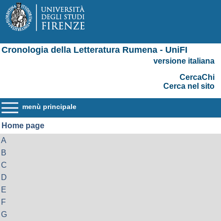
Cronologia della Letteratura Rumena - UniFI
versione italiana
CercaChi
Cerca nel sito
menù principale
Home page
A
B
C
D
E
F
G