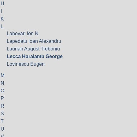
H
I
K
L
Lahovari Ion N
Lapedatu Ioan Alexandru
Laurian August Treboniu
Lecca Haralamb George
Lovinescu Eugen
M
N
O
P
R
S
T
U
V