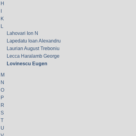
H
I
K
L
Lahovari Ion N
Lapedatu Ioan Alexandru
Laurian August Treboniu
Lecca Haralamb George
Lovinescu Eugen
M
N
O
P
R
S
T
U
V