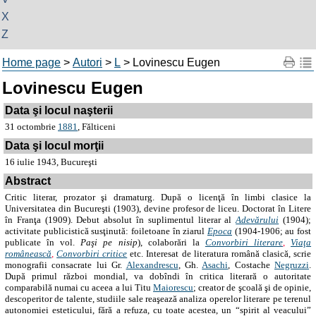
X
Z
Home page
>
Autori
>
L
> Lovinescu Eugen
Lovinescu Eugen
Data şi locul naşterii
31 octombrie
1881
, Fălticeni
Data şi locul morţii
16 iulie 1943, Bucureşti
Abstract
Critic literar, prozator şi dramaturg. După o licenţă în limbi clasice la
Universitatea din Bucureşti
(1903), devine profesor de liceu. Doctorat în Litere
în Franţa (1909). Debut absolut în suplimentul literar al
Adevărului
(1904);
activitate publicistică susţinută: foiletoane în ziarul
Epoca
(1904-1906; au fost
publicate în vol.
Paşi pe nisip
), colaborări la
Convorbiri literare
,
Viaţa
românească
,
Convorbiri critice
etc. Interesat de literatura română clasică, scrie
monografii consacrate lui Gr.
Alexandrescu
, Gh.
Asachi
, Costache
Negruzzi
.
După primul război mondial, va dobîndi în critica literară o autoritate
comparabilă numai cu aceea a lui Titu
Maiorescu
; creator de şcoală şi de opinie,
descoperitor de talente, studiile sale reaşează analiza operelor literare pe terenul
autonomiei esteticului, fără a refuza, cu toate acestea, un “spirit al veacului”