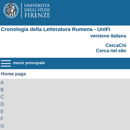
Cronologia della Letteratura Rumena - UniFI
versione italiana
CercaChi
Cerca nel sito
menù principale
Home page
A
B
C
D
E
F
G