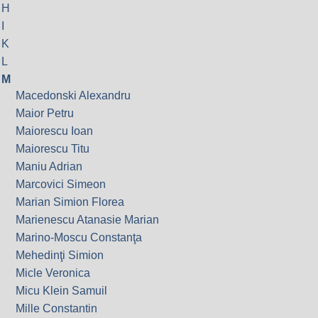
H
I
K
L
M
Macedonski Alexandru
Maior Petru
Maiorescu Ioan
Maiorescu Titu
Maniu Adrian
Marcovici Simeon
Marian Simion Florea
Marienescu Atanasie Marian
Marino-Moscu Constanţa
Mehedinţi Simion
Micle Veronica
Micu Klein Samuil
Mille Constantin