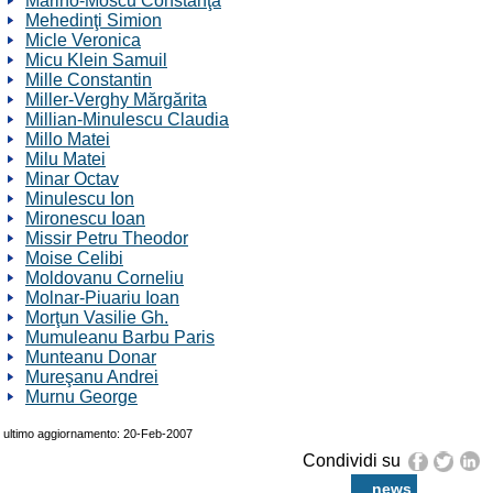
Marino-Moscu Constanţa
Mehedinţi Simion
Micle Veronica
Micu Klein Samuil
Mille Constantin
Miller-Verghy Mărgărita
Millian-Minulescu Claudia
Millo Matei
Milu Matei
Minar Octav
Minulescu Ion
Mironescu Ioan
Missir Petru Theodor
Moise Celibi
Moldovanu Corneliu
Molnar-Piuariu Ioan
Morţun Vasilie Gh.
Mumuleanu Barbu Paris
Munteanu Donar
Mureşanu Andrei
Murnu George
ultimo aggiornamento: 20-Feb-2007
Condividi su
news