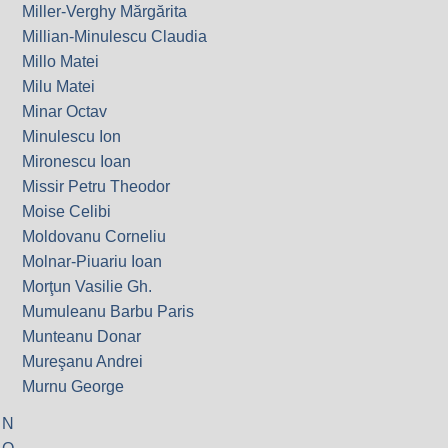
Miller-Verghy Mărgărita
Millian-Minulescu Claudia
Millo Matei
Milu Matei
Minar Octav
Minulescu Ion
Mironescu Ioan
Missir Petru Theodor
Moise Celibi
Moldovanu Corneliu
Molnar-Piuariu Ioan
Morţun Vasilie Gh.
Mumuleanu Barbu Paris
Munteanu Donar
Mureşanu Andrei
Murnu George
N