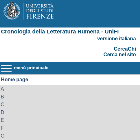
Cronologia della Letteratura Rumena - UniFI
versione italiana
CercaChi
Cerca nel sito
menù principale
Home page
A
B
C
D
E
F
G