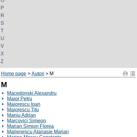
O
P
R
S
T
U
V
X
Z
Home page
>
Autori
> M
M
Macedonski Alexandru
Maior Petru
Maiorescu Ioan
Maiorescu Titu
Maniu Adrian
Marcovici Simeon
Marian Simion Florea
Marienescu Atanasie Marian