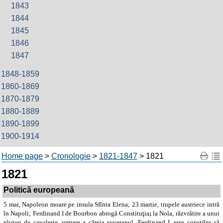
1843
1844
1845
1846
1847
1848-1859
1860-1869
1870-1879
1880-1889
1890-1899
1900-1914
Home page
>
Cronologie
>
1821-1847
> 1821
1821
Politică europeană
5 mai, Napoleon moare pe insula Sfînta Elena; 23 martie, trupele austriece intră
în Napoli; Ferdinand I de Bourbon abrogă Constituţia
;
la Nola, răzvrătire a unui
pluton de cavalerie, urmare a căreia suveranul, Ferdinand I, este constrîns să