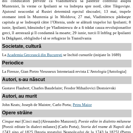
doi conducători prevede ca Vladimirescu să păstreze controlul asupra
Munteniei, în vreme ce Ipsilanti se va îndrepta spre nord, către Târgovişte.
Ajutorul neacordat al Rusiei determină eşectul răscoalei; 13 mai, trupele
otomane intră în Muntenia şi în Moldova; 27 mai, Vladimirescu părăseşte
capitala şi se îndreaptă către l’Oltenia, unde se alătură trupelor lui Ipsilanti; 8
iunie, Ipsilanti, bănuindu-l pe Vladimirescu de a fi trădat cauza revoluţionarilor
greci, îl arestează şi îl condamnă la moarte; 29 iunie, turcii îl înfrîng pe Ipsilanti
la Drăgăşani, obligîndu-l să se refugieze în Transilvania
Societate, cultură
La
Academia Grecească
din Bucureşti
se închid cursurile (iniţiate în 1689)
Periodice
L
a Firenze
, Gian Pietro Vieusseux întemeiază revista
L’Antologia
[Antologia]
Autori, s-au născut
Gustave Flaubert; Charles Baudelaire; Feodor Mihailovici Dostoievski
Autori, au murit
John Keats; Joseph de Maistre; Carlo Porta;
Petru Maior
Opere străine
Cinque mai
[Cinci mai] (Alessandro Manzoni);
Poesie edite in dialetto milanese
[Poezii editate în dialect milanez] (Carlo Porta);
Storia del reame di Napoli dal
1743 sino al 1825
[Istoria regatului Neapole-ului de la 1743 la 1825] (Pietro