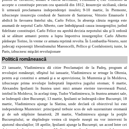
accepte o constituţie precum cea spaniolă din 1812;
i
nsurecţie siciliană, căreia
îi urmează proclamarea independenţei insulei
;
9-10 martie, în Piemonte,
izbucneşte insurecţia condusă de Santorre di Santarosa; Vittorio Emanuele I
abdică în favoarea fratelui său, Carlo Felice, în absenţa căruia regenţa este
asumată de nepotul Carlo Alberto, care îmbrăţişează cauza insurgenţilor, jurînd
fidelitate constituţiei. Carlo Felice nu aprobă decizia nepotului său şi îi ordonă
să se alăture armatei pentru a lupta împotriva insurgenţilor. Carlo Alberto
părăseşte Torino, în vreme ce armata reprimă revolta. În Lombardia-Veneto, sunt
judecaţi exponenţii liberalismului Maroncelli, Pellico şi Confalonieri
;
iunie, la
Paris, izbucnesc mişcări revoluţionare
Politică românească
23 ianuarie, Vladimirescu dă citire Proclamaţiei de la Padeş, program al
revoluţiei româneşti; sfîrşitul lui ianuarie, Vladimirescu se retrage în Oltenia,
pentru a-şi constitui o armată şi a se aproviziona; în Muntenia şi în Moldova,
izbucneşte prima revoluţie îndreptată împotriva jugului otoman; 6 martie,
Alexandru Ipsilanti în fruntea unei mici armate eteriste traversează Prutul,
intrînd în Moldova; în acelaşi timp, Tudor Vladimirescu, în fruntea armatei sale,
se îndreaptă către Bucureşti; 13 martie, Ipsilanti se îndreaptă către Bucureşti; 18
martie, Vladimirescu ajunge la Slatina, unde declară că obiectivul lui este
independenţa Munteniei: principatul trebuie scos de sub suzeranitate otomană
şi de sub stăpînire fanariotă; 28 martie, Vladimirescu ajunge la porţile
Bucureştiului; se răspîndeşte vestea că trupele ruseşti nu vor interveni în
ajutorul răsculaţilor; 18 aprilie, Ipsilanti ajunge la Bucureşti; un acord între cei