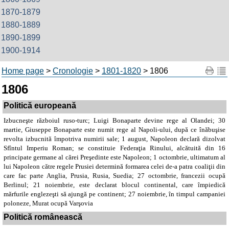
1870-1879
1880-1889
1890-1899
1900-1914
Home page
>
Cronologie
>
1801-1820
> 1806
1806
Politică europeană
Izbucneşte războiul ruso-turc; Luigi Bonaparte devine rege al Olandei; 30
martie, Giuseppe Bonaparte este numit rege al Napoli-ului, după ce înăbuşise
revolta izbucnită împotriva numirii sale; 1 august, Napoleon declară dizolvat
Sfîntul Imperiu Roman; se constituie Federaţia Rinului, alcătuită din 16
principate germane al cărei Preşedinte este Napoleon; 1 octombrie, ultimatum al
lui Napoleon către regele Prusiei determină formarea celei de-a patra coaliţii din
care fac parte Anglia, Prusia, Rusia, Suedia; 27 octombrie, francezii ocupă
Berlinul; 21 noiembrie, este declarat blocul continental, care împiedică
mărfurile englezeşti să ajungă pe continent; 27 noiembrie, în timpul campaniei
poloneze, Murat ocupă Varşovia
Politică românească