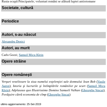
Rusia ocupă Principatele; voluntari români se alătură luptei antiotomane
Societate, cultură
Periodice
Autori, s-au născut
Alexandru Donici
Autori, au murit
Carlo Gozzi;
Samuil Micu Klein
Opere străine
Opere româneşti
Verşuri veselitoare la ziua numelui exţelenţiei sale domnului Ioan Bob
(
Vasile
Aaron
);
Istoria şi lucrurile şi întîmplările românilor pe scurt
(
Samuil Micu
Klein
)
;
Adplausus quo Illustrissimo Domino Samueli Vulkan
(
Gheorghe Şincai
)
;
Povăţuire cătră economia de cîmp
(
Gheorghe Şincai
)
ultimo aggiornamento: 25-Set-2019