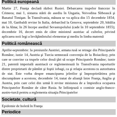
Politică europeană
Martie 27, Franţa declară război Rusiei. Debarcarea trupelor franceze în
Crimeea; mai 1, sistarea stării de asediu în Ungaria, Voivodina Sîrbească şi
Banatul Timişan. În Transilvania, măsura se va aplica din 15 decembrie 1854;
mai 10, Garibaldi revine în Italia, debarcînd la Genova; septembrie 20, bătălia
de la Alma; în 26 începe asediul Sevastopolului (cade în 10 septembrie 1855);
decembrie 16, decret emis de către ministrul austriac al cultelor, privind
aplicarea noii legi a învăţămîntului elementar şi mediu în limba maternă
Politică românească
Aprilie-septembrie: la presiunile Austriei, armata rusă se retrage din Principatele
Române; iunie 14, Austria şi Turcia semnează convenţia de la Boiacikoy, prin
care se convine ca trupele celor două ţări să ocupe Principatele Române; iunie
21, patentă imperială austriacă ce reglementează în Transilvania raporturile
dintre proprietarii de pămînt şi foştii iobagi, ca şi relaţia acestora cu autoritatea
de stat. Este vorba despre emanciparea jelerilor şi împroprietărirea prin
răscumpărare a acestora; decembrie 14, tratat de alianţă între Franţa, Anglia şi
Austria, prin care celei din urmă îi revine misiunea de a împiedica ocuparea
Principatelor Române de către Rusia. Se înfiinţează o comisie anglo-franco-
austro-turcă pentru a reglementa situaţia Principatelor
Societate, cultură
Epidemie de holeră în Franţa
Periodice