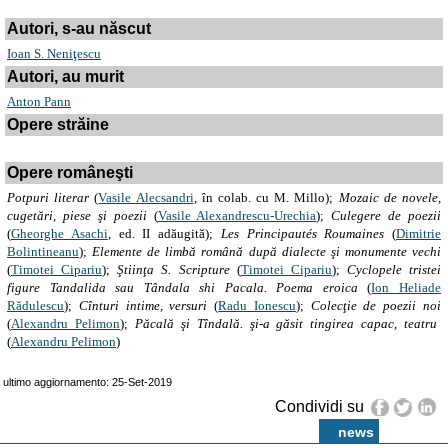
Autori, s-au născut
Ioan S. Neniţescu
Autori, au murit
Anton Pann
Opere străine
Opere româneşti
Potpuri literar
(
Vasile Alecsandri
, în colab. cu M. Millo);
Mozaic de novele,
cugetări, piese şi poezii
(
Vasile Alexandrescu-Urechia
);
Culegere de poezii
(
Gheorghe Asachi
, ed. II adăugită);
Les Principautés Roumaines
(
Dimitrie
Bolintineanu
);
Elemente de limbă română după dialecte şi monumente vechi
(
Timotei Cipariu
);
Ştiinţa S. Scripture
(
Timotei Cipariu
);
Cyclopele tristei
figure Tandalida sau Tândala shi Pacala
. Poema eroica
(
Ion Heliade
Rădulescu
);
Cînturi intime
, versuri
(
Radu Ionescu
);
Colecţie de poezii noi
(
Alexandru Pelimon
);
Păcală şi Tîndală. şi-a găsit tingirea capac
, teatru
(
Alexandru Pelimon
)
ultimo aggiornamento: 25-Set-2019
Condividi su
news