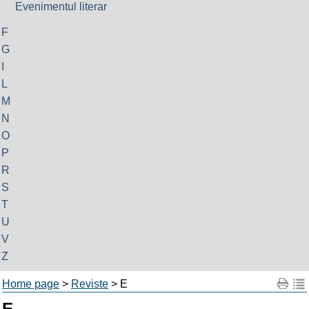
Evenimentul literar
F
G
I
L
M
N
O
P
R
S
T
U
V
Z
Home page
>
Reviste
> E
E