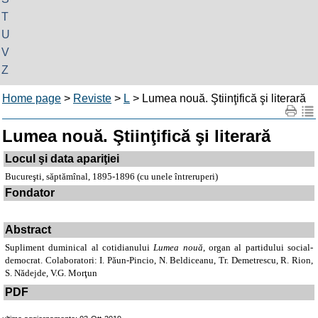
T
U
V
Z
Home page
>
Reviste
>
L
> Lumea nouă. Ştiinţifică şi literară
Lumea nouă. Ştiinţifică şi literară
Locul şi data apariţiei
Bucureşti, săptămînal, 1895-1896 (cu unele întreruperi)
Fondator
Abstract
Supliment duminical al cotidianului
Lumea nouă
, organ al partidului social-
democrat. Colaboratori: I. Păun-Pincio, N. Beldiceanu, Tr. Demetrescu, R. Rion,
S. Nădejde, V.G. Morţun
PDF