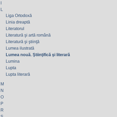
I
L
Liga Ortodoxă
Linia dreaptă
Literatorul
Literatură şi artă română
Literatură şi ştiinţă
Lumea ilustrată
Lumea nouă. Ştiinţifică şi literară
Lumina
Lupta
Lupta literară
M
N
O
P
R
S