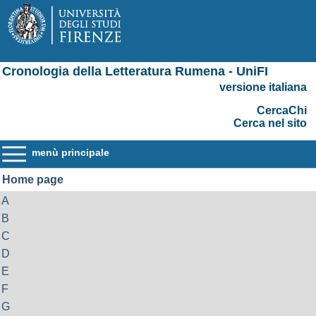
Cronologia della Letteratura Rumena - UniFI
versione italiana
CercaChi
Cerca nel sito
menù principale
Home page
A
B
C
D
E
F
G