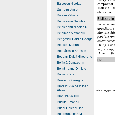
Bălcescu Nicolae
compozitor. P
Moravia, Asia
Bărnuţiu Simion
oferă comple
Bârsan Zaharia
Bibliografie
Beldiceanu Neculae
Ius Romanu
Beldiceanu Nicolae N.
doveditoare
Muntele Ath
Beldiman Alexandru
şcoalele ro
Bengescu-Dabija George
satele româ
1893);
Cond
Bibescu Martha
Veglia
(Iaşi
Bodnărescu Samson
Dalmaţia
(Ia
Bogdan-Duică Gheorghe
PDF
Bojîncă Damaschin
Bolintineanu Dimitrie
Bolliac Cezar
Brăescu Gheorghe
Brătescu-Voineşti Ioan
Alexandru
ultimo aggiorn
Branişte Valeriu
Bucuţa Emanoil
Budai-Deleanu Ion
Bujoreanu Ioan M.