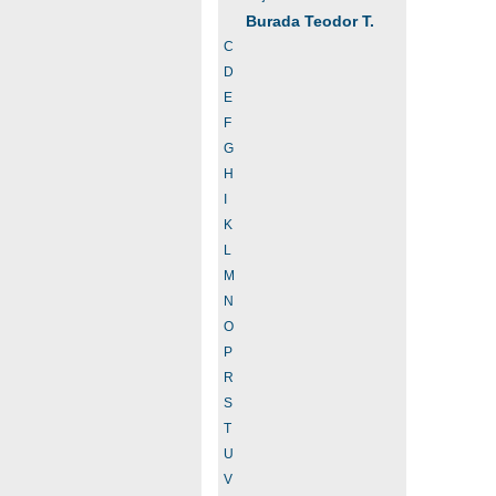
Burada Teodor T.
C
D
E
F
G
H
I
K
L
M
N
O
P
R
S
T
U
V