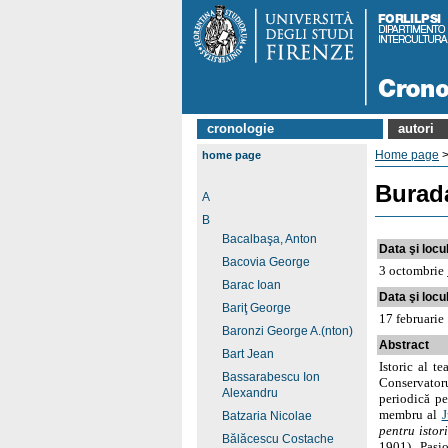
cronologie
autori
Home page
home page
Burad
A
B
Bacalbaşa, Anton
Data şi locul
Bacovia George
3 octombrie
Barac Ioan
Data şi locul
Bariţ George
17 februarie 
Baronzi George A.(nton)
Abstract
Bart Jean
Istoric al te
Bassarabescu Ion
Conservatoru
Alexandru
periodică pe
membru al
J
Batzaria Nicolae
pentru istor
Bălăcescu Costache
1901). Pasio