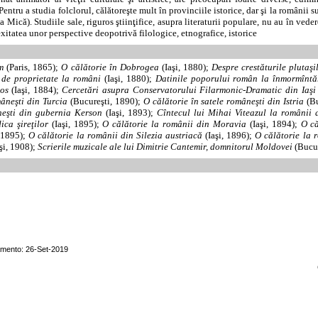
entru a studia folclorul, călătoreşte mult în provinciile istorice, dar şi la românii 
 Mică). Studiile sale, riguros ştiinţifice, asupra literaturii populare, nu au în vedere
xitatea unor perspective deopotrivă filologice, etnografice, istorice
m
(Paris, 1865);
O călătorie în Dobrogea
(Iaşi, 1880);
Despre crestăturile plutaşi
 de proprietate la români
(Iaşi, 1880);
Datinile poporului român la înmormîntă
os
(Iaşi, 1884);
Cercetări asupra Conservatorului Filarmonic-Dramatic din Iaşi
mâneşti din Turcia
(Bucureşti, 1890);
O călătorie în satele româneşti din Istria
(Bu
neşti din gubernia Kerson
(Iaşi, 1893);
Cîntecul lui Mihai Viteazul la românii 
ica şireţilor
(Iaşi, 1895);
O călătorie la românii din Moravia
(Iaşi, 1894);
O că
, 1895);
O călătorie la românii din Silezia austriacă
(Iaşi, 1896);
O călătorie la 
şi, 1908);
Scrierile muzicale ale lui Dimitrie Cantemir, domnitorul Moldovei
(Bucur
amento: 26-Set-2019