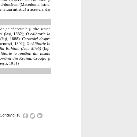
sud-dunăreni (Macedonia, Istria,
 latura artistică a acesteia, dar
lor pe cherestele şi alte semne
ri
(Iaşi, 1882);
O călătorie la
(Iaşi, 1888);
Cercetări despre
cureşti, 1891);
O călătorie în
din Bithinia (Asia Mică)
(Iaşi,
lătorie la românii din insula
românii din Kraina, Croaţia şi
eşti, 1911)
Condividi su