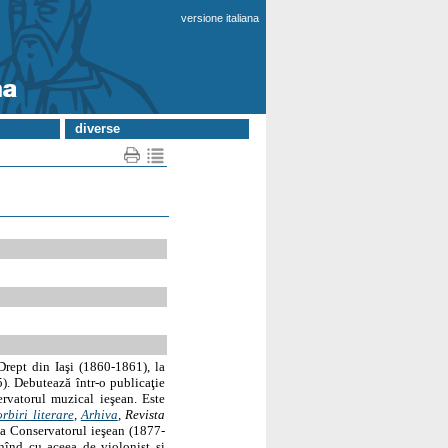
versione italiana
diverse
Drept din Iaşi (1860-1861), la
5). Debutează într-o publicaţie
rvatorul muzical ieşean. Este
rbiri literare
,
Arhiva
, Revista
la Conservatorul ieşean (1877-
inînd cu aceea de violonist şi