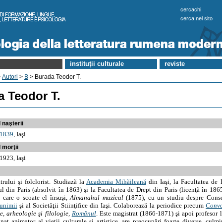
cercachi
cerca nel sito
instituţii culturale
reviste
>
Autori
>
B
> Burada Teodor T.
a Teodor T.
 naşterii
1839
, Iaşi
 morţii
1923, Iaşi
atrului şi folclorist. Studiază la
Academia Mihăileană
din Iaşi, la Facultatea de 
l din Paris (absolvit în 1863) şi la Facultatea de Drept din Paris (licenţă în 186
 care o scoate el însuşi,
Almanahul muzical
(1875), cu un studiu despre Conse
unimii
şi al Societăţii Stiinţifice din Iaşi. Colaborează la periodice precum
Convo
ie, arheologie şi filologie,
Românul
. Este magistrat (1866-1871) şi apoi profesor 
nat animator al vieţii culturale şi artistice, are preocupări foarte diverse, culm