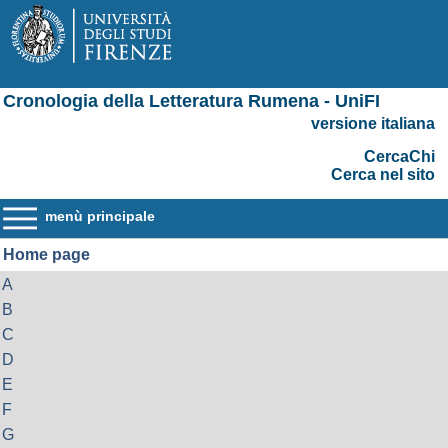
Cronologia della Letteratura Rumena - UniFI
versione italiana
CercaChi
Cerca nel sito
menù principale
Home page
A
B
C
D
E
F
G