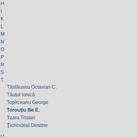
H
I
K
L
M
N
O
P
R
S
T
Tăslăuanu Octavian C.
Tăutul Ionică
Topîrceanu George
Torouţiu Ilie E.
Tzara Tristan
Ţichindeal Dimitrie
U