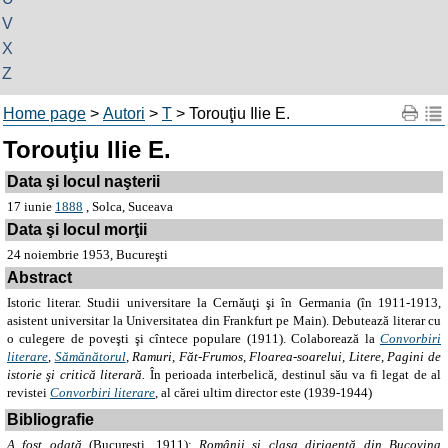
V
X
Z
Home page
>
Autori
>
T
> Torouţiu Ilie E.
Torouţiu Ilie E.
Data şi locul naşterii
17 iunie
1888
, Solca, Suceava
Data şi locul morţii
24 noiembrie 1953, Bucureşti
Abstract
Istoric literar. Studii universitare la Cernăuţi şi în Germania (în 1911-1913,
asistent universitar la Universitatea din Frankfurt pe Main). Debutează literar cu
o culegere de poveşti şi cîntece populare (1911). Colaborează la
Convorbiri
literare
,
Sămănătorul
, Ramuri, Făt-Frumos, Floarea-soarelui, Litere, Pagini de
istorie şi critică literară.
În perioada interbelică, destinul său va fi legat de al
revistei
Convorbiri literare
, al cărei ultim director este (1939-1944)
Bibliografie
A fost odată
(Bucureşti, 1911);
Românii şi clasa dirigentă din Bucovina