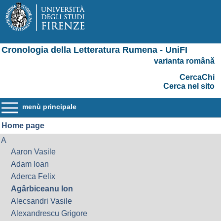
Cronologia della Letteratura Rumena - UniFI
varianta română
CercaChi
Cerca nel sito
menù principale
Home page
A
Aaron Vasile
Adam Ioan
Aderca Felix
Agârbiceanu Ion
Alecsandri Vasile
Alexandrescu Grigore