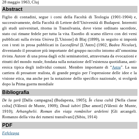
28 maggio 1963, Cluj
Abstract
Figlio di contadini, segue i corsi della Facoltà di Teologia (1901-1904) e,
successivamente, della Facoltà di Lettere dell’Università di Budapest. Interrotti
gli studi universitari, ritorna in Transilvania, dove viene ordinato sacerdote,
stato cui rimane fedele per tutta la vita. Esordio di scarso rilievo con dei versi
pubblicati sulla rivista
Unirea
[L’Unione] di Blaj (1899), in seguito si imporrà
con i testi in prosa pubblicati in
Luceafărul
[L’Astro] (1902,
Badea Niculae
),
diventando il prosatore più importante del gruppo raccolto intorno all’omonima
rivista. Autore di una prosa dagli echi seminatoristi, attraversata da evocazioni e
ritratti del mondo rurale, fondata sulla notazione dell’esistenza quotidiana, anti-
eroica tipica degli individui comuni. Membro importante di “
Astra
”. La sua
carriera di prosatore realista, di grande pregio per l’espressione delle idee e la
visione etica, ma anche per la notazione dello specifico nazionale, si svolgerà
dopo la Prima guerra mondiale
Bibliografia
De la ţară
[Dalla campagna] (Budapesta, 1905);
În clasa cultă
[Nella classe
colta] (Vălenii de Munte, 1909);
Două iubiri
[Due amori] (Vălenii de Munte,
1910);
Arhanghelii. Roman din viaţa românilor ardeleni
[Gli arcangeli.
Romanzo della vita dei rumeni transilvani] (Sibiu, 1914)
PDF
Fefeleaga