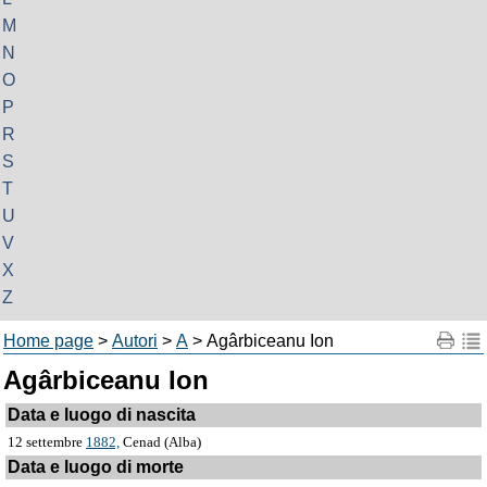
M
N
O
P
R
S
T
U
V
X
Z
Home page
>
Autori
>
A
> Agârbiceanu Ion
Agârbiceanu Ion
Data e luogo di nascita
12 settembre
1882,
Cenad (Alba)
Data e luogo di morte