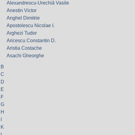
Alexandrescu-Urechiă Vasile
Anestin Victor
Anghel Dimitrie
Apostolescu Nicolae I.
Arghezi Tudor
Aricescu Constantin D.
Aristia Costache
Asachi Gheorghe
B
C
D
E
F
G
H
I
K
L