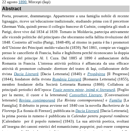
22 agosto
1890
, Mirceşti (Iaşi)
Abstract
Poeta, prosatore, drammaturgo. Appartenente a una famiglia nobile di recente
lignaggio, riceve un’educazione tradizionale, studiando prima con il precettore
Gherman Vida, quindi presso il collegio francese di Cuénin; completa gli studi a
Parigi, dove vive dal 1834 al 1839. Tornato in Moldavia, partecipa attivamente
alle vicende politiche del principato che sfoceranno nella fallita rivoluzione del
1848. Costretto all’esilio (Parigi, 1848-49), al ritorno in patria è fra i promotori
dell’Unione dei Principati moldo-valacchi (1859). Nel 1861, compie un viaggio
presso le cancellerie di Francia, Italia e Inghilterra perché riconoscano la doppia
elezione del principe Al. I. Cuza. Dal 1885 al 1890 è ambasciatore della
Romania in Francia. L’intensa attività politica è affiancata da una efficace
attività di promotore culturale: direttore del teatro di Iaşi, collaboratore delle
rivista
Dacia Literară
[Dacia Letteraria] (1840) e
Propăşirea
[Il Progresso]
(1844), fondatore della rivista
România Literară
[Romania Letteraria] (1855),
membro fondatore della Società Letteraria Rumena (1866). Collabora ai
principali periodici dell’epoca:
Foaie pentru minte, inimă şi literatură,
[Foglio
per la mente, il cuore e la letteratura]
Convorbiri Literare
,
[Conversazioni
letterarie]
Revista contimporană
[La Rivista contemporanea]
e
Familia
[La
Famiglia]. Il debutto in prosa avviene nel 1840 con la novella
Buchetiera de la
Florenţa
[La fioraia di Firenze], pubblicata in
Dacia Literară
[Dacia Letteraria];
la prima poesia in rumeno è pubblicata in
Calendar pentru poporul românesc
[Calendario
per il popolo rumeno] (1843). La sua attività poetica, svoltasi
all’insegna dei canoni estetici del romanticismo
paşoptist
, può essere compresa