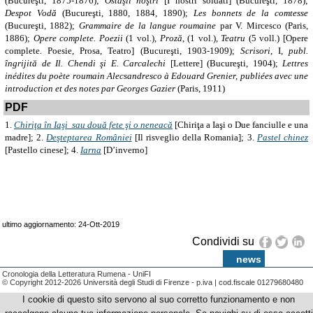
(Bucureşti, 1875-1876);
Ostaşii noştri
[I nostri soldati] (Bucureşti, 1878);
Despot Vodă
(Bucureşti, 1880, 1884, 1890);
Les bonnets de la comtesse
(Bucureşti, 1882);
Grammaire de la langue roumaine
par V. Mircesco (Paris,
1886);
Opere complete. Poezii
(1 vol.),
Proză
, (1 vol.),
Teatru
(5 voll.) [Opere
complete. Poesie, Prosa, Teatro] (Bucureşti, 1903-1909);
Scrisori
, I,
publ.
îngrijită de Il.
Chendi şi E. Carcalechi
[Lettere] (Bucureşti, 1904);
Lettres
inédites du poète roumain Alecsandresco à Edouard Grenier
, publiées avec une
introduction et des notes par Georges Gazier
(Paris, 1911)
PDF
1.
Chiriţa în Iaşi sau două fete şi o neneacă
[Chiriţa a Iaşi o Due fanciulle e una
madre]; 2.
Deşteptarea României
[Il risveglio della Romania]; 3.
Pastel chinez
[Pastello cinese]; 4.
Iarna
[D’inverno]
ultimo aggiornamento: 24-Ott-2019
Condividi su
news
Cronologia della Letteratura Rumena - UniFI
© Copyright 2012-2026 Università degli Studi di Firenze - p.iva | cod.fiscale 01279680480
I cookie di questo sito servono al suo corretto funzionamento e non