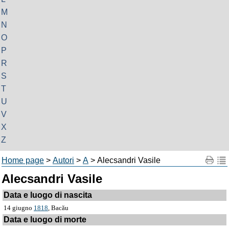
M
N
O
P
R
S
T
U
V
X
Z
Home page
>
Autori
>
A
> Alecsandri Vasile
Alecsandri Vasile
Data e luogo di nascita
14 giugno
1818
, Bacău
Data e luogo di morte