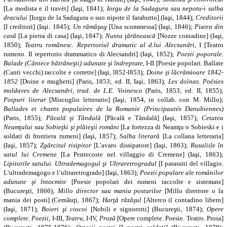
[La modista e il travèt] (Iaşi, 1841);
Iorgu de la Sadagura sau nepotu-i salba
dracului
[Iorgu de la Sadagura o suo nipote il farabutto] (Iaşi, 1844);
Creditorii
[I creditori] (Iaşi. 1845);
Un rămăşag
[Una scommessa] (Iaşi, 1846);
Piatra din
casă
[La pietra di casa] (Iaşi, 1847);
Nunta ţărănească
[Nozze contadine] (Iaşi,
1850);
Teatru românesc. Repertoriul dramatic al d.lui Alecsandri
, I [Teatro
rumeno. Il repertorio drammatico di Alecsandri] (Iaşi, 1852);
Poezii poporale.
Balade (Cântece bătrâneşti) adunate şi îndreptate
, I-II [Poesie popolari. Ballate
(Canti vecchi) raccolte e corrette] (Iaşi, l852-l853);
Doine şi lăcrămioare 1842-
1852
[Doine e mughetti] (Paris, 1853; ed. II, Iaşi, 1863);
Les doïnas.
Poésies
moldaves de Alecsandri
, trad. de L.E. Voinesco
(Paris, 1853; ed. II, 1855);
Potpuri literar
[Miscuglio letterario] (Iaşi, 1854, in collab. con M. Millo);
Ballades et chants populaires de la Romanie (Principautés Danubiennes)
(Paris, 1855);
Păcală şi Tândală
[Păcală e Tândală] (Iaşi, 1857);
Cetatea
Neamţului sau Sobieţki şi plăieşii români
[La fortezza di Neamţu o Sobieski e i
soldati di frontiera rumeni] (Iaşi, 1857);
Salba literară
[La collana letteraria]
(Iaşi, 1857);
Zgârcitul risipitor
[L’avaro dissipatore] (Iaşi, 1863);
Rusaliile în
satul lui Cremene
[La Pentecoste nel villaggio di Cremene] (Iaşi, 1863);
Lipitorile satului.
Ultrademagogul şi Ultraretrogradul
[I parassiti del villagio.
L’ultrademagogo e l’ultraretrogrado] (Iaşi, 1863);
Poezii populare ale românilor
adunate şi întocmite
[Poesie popolari dei rumeni raccolte e sistemate]
(Bucureşti, 1866);
Millo director sau mania posturilor
[Millo direttore o la
mania dei posti] (Cernăuţi, 1867);
Harţă răzăşul
[Alterco il contadino libero]
(Iaşi, 1871);
Boieri şi ciocoi
[Nobili e signorotti] (Bucureşti, 1874);
Opere
complete. Poezii
, I-III,
Teatru
, I-IV,
Proză
[Opere complete. Poesie. Teatro. Prosa]