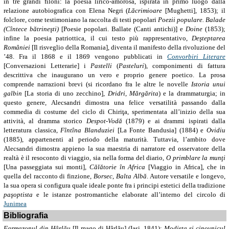
in tre grandi filoni: la poesia lirico-amorosa, ispirata in primo luogo dalla
relazione autobiografica con Elena Negri (
Lăcrimioare
[Mughetti], 1853); il
folclore, come testimoniano la raccolta di testi popolari
Poezii populare. Balade
(Cîntece bătrineşti)
[Poesie popolari. Ballate (Canti antichi)] e
Doine
(1853);
infine la poesia patriottica, il cui testo più rappresentativo,
Deşteptarea
României
[Il risveglio della Romania], diventa il manifesto della rivoluzione del
’48. Fra il 1868 e il 1869 vengono pubblicati in
Convorbiri Literare
[Conversazioni Letterarie] i
Pastelli
(
Pasteluri
), componimenti di fattura
descrittiva che inaugurano un vero e proprio genere poetico. La prosa
comprende narrazioni brevi (si ricordano fra le altre le novelle
Istoria unui
galbin
[La storia di uno zecchino],
Dridri
,
Mărgărita
) e la drammaturgia; in
questo genere, Alecsandri dimostra una felice versatilità passando dalla
commedia di costume del ciclo di Chiriţa, sperimentata all’inizio della sua
attività, al dramma storico
Despot-Vodă
(1879) e ai drammi ispirati dalla
letteratura classica,
Fîntîna Blanduziei
[La Fonte Bandusia] (1884) e
Ovidiu
(1885), appartenenti al periodo della maturità. Tuttavia, l’ambito dove
Alecsandri dimostra appieno la sua maestria di narratore ed osservatore della
realtà è il resoconto di viaggio, sia nella forma del diario,
O primblare la munţi
[Una passeggiata sui monti]
, Călătorie în Africa
[Viaggio in Africa], che in
quella del racconto di finzione,
Borsec
,
Balta Albă
. Autore versatile e longevo,
la sua opera si configura quale ideale ponte fra i principi estetici della tradizione
paşoptista
e le istanze postromantiche elaborate all’interno del circolo di
Junimea
Bibliografia
Farmazonul din Hârlău
[Il mago di Hârlău] (Iaşi, 1841);
Modista şi cinovnicul