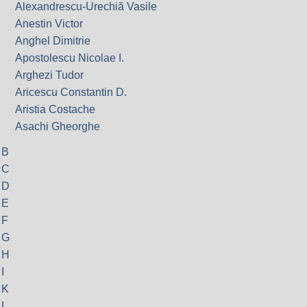
Alexandrescu-Urechiă Vasile
Anestin Victor
Anghel Dimitrie
Apostolescu Nicolae I.
Arghezi Tudor
Aricescu Constantin D.
Aristia Costache
Asachi Gheorghe
B
C
D
E
F
G
H
I
K
L