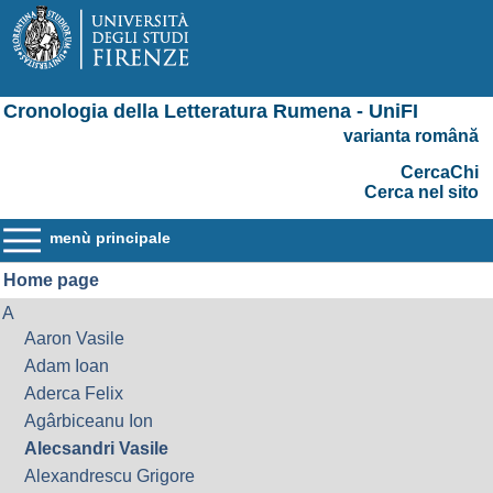
Cronologia della Letteratura Rumena - UniFI
varianta română
CercaChi
Cerca nel sito
menù principale
Home page
A
Aaron Vasile
Adam Ioan
Aderca Felix
Agârbiceanu Ion
Alecsandri Vasile
Alexandrescu Grigore