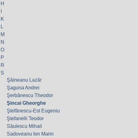
H
I
K
L
M
N
O
P
R
S
Şăineanu Lazăr
Şaguna Andrei
Şerbănescu Theodor
Şincai Gheorghe
Ştefănescu-Est Eugeniu
Ştefanelli Teodor
Săulescu Mihail
Sadoveanu Ion Marin