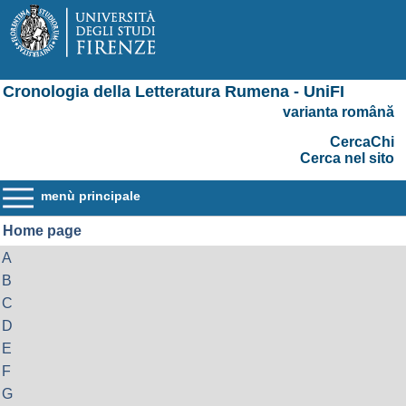
Cronologia della Letteratura Rumena - UniFI
varianta română
CercaChi
Cerca nel sito
menù principale
Home page
A
B
C
D
E
F
G