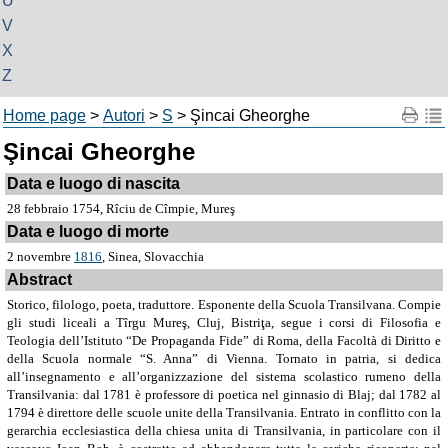
U
V
X
Z
Home page
>
Autori
>
S
> Şincai Gheorghe
Şincai Gheorghe
Data e luogo di nascita
28 febbraio 1754, Rîciu de Cîmpie, Mureş
Data e luogo di morte
2 novembre
1816
, Sinea, Slovacchia
Abstract
Storico, filologo, poeta, traduttore. Esponente della Scuola Transilvana. Compie
gli studi liceali a Tîrgu Mureş, Cluj, Bistriţa, segue i corsi di Filosofia e
Teologia dell’Istituto “De Propaganda Fide” di Roma, della Facoltà di Diritto e
della Scuola normale “S. Anna” di Vienna. Tornato in patria, si dedica
all’insegnamento e all’organizzazione del sistema scolastico rumeno della
Transilvania: dal 1781 è professore di poetica nel ginnasio di Blaj; dal 1782 al
1794 è direttore delle scuole unite della Transilvania. Entrato in conflitto con la
gerarchia ecclesiastica della chiesa unita di Transilvania, in particolare con il