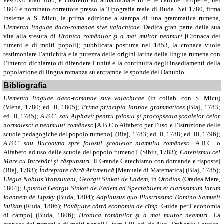
vescovo Ioan Bob, è costretto ad abbandonare tutte le cariche ricoperte; nel
1804 è nominato correttore presso la Tipografia reale di Buda. Nel 1780, firma
insieme a S. Micu, la prima edizione a stampa di una grammatica rumena,
Elementa linguae daco-romanae sive valachicae
. Dedica gran parte della sua
vita alla stesura di
Hronica românilor şi a mai multor neamuri
[Cronaca dei
rumeni e di molti popoli]; pubblicata postuma nel 1853, la cronaca vuole
testimoniare l’antichità e la purezza delle origini latine della lingua rumena con
l’intento dichiarato di difendere l’unità e la continuità degli insediamenti della
popolazione di lingua romanza su entrambe le sponde del Danubio
Bibliografia
Elementa linguae daco-romanae sive valachicae
(in collab. con S. Micu)
(Viena, 1780; ed. II, 1805);
Prima principia latinae grammatices
(Blaj, 1783;
ed. II, 1785);
A.B.C. sau Alphavit
pentru folosul şi procopseala şcoalelor celor
normalesci a neamului românesc
[A.B.C o Alfabeto per l’uso e l’istruzione delle
scuole pedagogiche del popolo rumeno]
(Blaj, 1783; ed. II, 1788; ed. III, 1796);
A.B.C. sau Bucoavna
spre folosul şcoalelor niamului românesc
[A.B.C. o
Alfabeto
ad uso delle scuole del popolo rumeno
]
(Sibiu, 1783);
Catehismul cel
Mare cu întrebări şi răspunsuri
[Il Grande Catechismo con domande e risposte]
(Blaj, 1783);
Îndreptare cătră Aritmetică
[Manuale di Matematica] (Blaj, 1785);
Elegia Nobilis Transilvani, Georgii Sinkai de Eadem
, in
Orodias
(Oradea Mare,
1804);
Epistola Georgii Sinkai de Eadem ad Spectabilem et clarissimum Virum
Ioannem de Lipsky
(Buda, 1804);
Adplausus quo Illustrissimo Domino Samueli
Vulkan
(Ruda, 1806);
Povăţuire cătră economia de cîmp
[Guida per l’economia
di campo] (Buda, 1806);
Hronica românilor şi a mai multor neamuri
[La