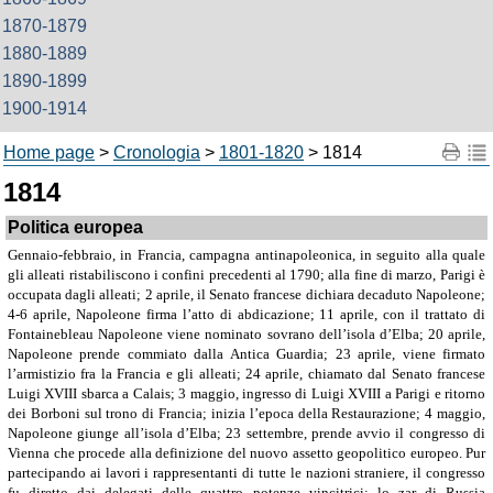
1870-1879
1880-1889
1890-1899
1900-1914
Home page
>
Cronologia
>
1801-1820
> 1814
1814
Politica europea
Gennaio-febbraio, in Francia, campagna antinapoleonica, in seguito alla quale
gli alleati ristabiliscono i confini precedenti al 1790; alla fine di marzo, Parigi è
occupata dagli alleati; 2 aprile, il Senato francese dichiara decaduto Napoleone;
4-6 aprile, Napoleone firma l’atto di abdicazione; 11 aprile, con il trattato di
Fontainebleau Napoleone viene nominato sovrano dell’isola d’Elba; 20 aprile,
Napoleone prende commiato dalla Antica Guardia; 23 aprile, viene firmato
l’armistizio fra la Francia e gli alleati; 24 aprile, chiamato dal Senato francese
Luigi XVIII sbarca a Calais; 3 maggio, ingresso di Luigi XVIII a Parigi e ritorno
dei Borboni sul trono di Francia; inizia l’epoca della Restaurazione; 4 maggio,
Napoleone giunge all’isola d’Elba; 23 settembre, prende avvio il congresso di
Vienna che procede alla definizione del nuovo assetto geopolitico europeo. Pur
partecipando ai lavori i rappresentanti di tutte le nazioni straniere, il congresso
fu diretto dai delegati delle quattro potenze vincitrici: lo zar di Russia