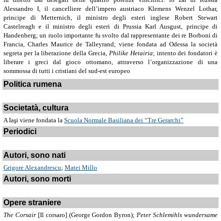
Alessandro I, il cancelliere dell’impero austriaco Klemens Wenzel Lothar,
principe di Metternich, il ministro degli esteri inglese Robert Stewart
Castelreagh e il ministro degli esteri di Prussia Karl Ausgust, principe di
Handenberg; un ruolo importante fu svolto dal rappresentante dei re Borboni di
Francia, Charles Maurice de Talleyrand; viene fondata ad Odessa la società
segreta per la liberazione della Grecia,
Philike Hetairia
; intento dei fondatori è
liberare i greci dal gioco ottomano, attraverso l’organizzazione di una
sommossa di tutti i cristiani del sud-est europeo
Politica rumena
Societatà, cultura
A Iaşi viene fondata la
Scuola Normale Basiliana dei “Tre Gerarchi”
Periodici
Autori, sono nati
Grigore Alexandrescu
;
Matei Millo
Autori, sono morti
Opere straniere
The Corsair
[Il corsaro] (George Gordon Byron);
Peter Schlemihls wundersame