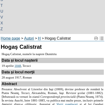
T
U
V
X
Z
Home page
>
Autori
>
H
> Hogaş Calistrat
Hogaş Calistrat
Hogaş Calistrat, numele la naştere Dumitriu
Data şi locul naşterii
19 aprilie
1848
, Tecuci
Data şi locul morţii
28 august 1917, Roman
Abstract
Prozator. Absolvent al Literelor din Iaşi (1869), devine profesor de română la
Piatra Neamţ, Tecuci, Alexandria, Roman, Iaşi. Revizor şcolar (1881-1882).
Debutează cu versuri în ziarul
Corespondenţă provincială
(Piatra Neamţ, 1974).
În revista
Asachi
, între 1881-1885, va publica mai multe proze, inclusiv primele
Amintiri dintr-o călătorie
. Apropiat al
Vieţii româneşti
şi al lui Garabet