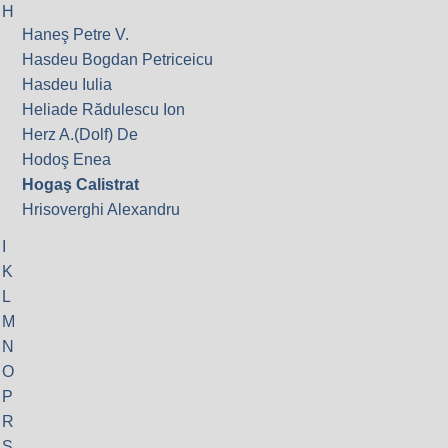
H
Haneş Petre V.
Hasdeu Bogdan Petriceicu
Hasdeu Iulia
Heliade Rădulescu Ion
Herz A.(Dolf) De
Hodoş Enea
Hogaş Calistrat
Hrisoverghi Alexandru
I
K
L
M
N
O
P
R
S