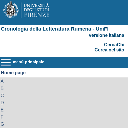
Cronologia della Letteratura Rumena - UniFI
versione italiana
CercaChi
Cerca nel sito
menù principale
Home page
A
B
C
D
E
F
G