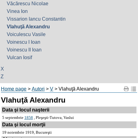
Văcărescu Nicolae
Vinea Ion
Vissarion Iancu Constantin
Vlahuţă Alexandru
Voiculescu Vasile
Voinescu I Ioan
Voinescu II Ioan
Vulcan Iosif
X
Z
Home page
>
Autori
>
V
> Vlahuţă Alexandru
Vlahuţă Alexandru
Data şi locul naşterii
5 septembrie
1858
, Pleşeşti-Tutova, Vaslui
Data şi locul morţii
19 noiembrie 1919, Bucureşti