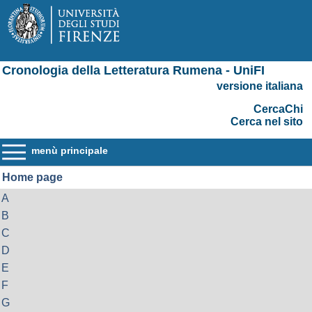
Cronologia della Letteratura Rumena - UniFI
versione italiana
CercaChi
Cerca nel sito
menù principale
Home page
A
B
C
D
E
F
G