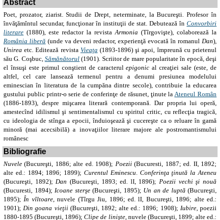
Abstract
Poet, prozator, ziarist. Studii de Drept, neterminate, la Bucureşti. Profesor în
învăţămîntul secundar, funcţionar în instituţii de stat. Debutează în
Convorbiri
literare
(1880), este redactor la revista
Armonia
(Tîrgovişte), colaborează la
România liberă
(unde va deveni redactor, experienţă evocată în romanul
Dan
),
Unirea
etc. Editează revista
Vieaţa
(1893-1896) şi apoi, împreună cu prietenul
său G. Coşbuc,
Sămănătorul
(1901). Scriitor de mare popularitate în epocă, deşi
el însuşi este primul conştient de caracterul
epigonic
al creaţiei sale (este, de
altfel, cel care lansează termenul pentru a denumi presiunea modelului
eminescian în literatura de la cumpăna dintre secole), contribuie la educarea
gustului public printr-o serie de conferinţe de răsunet, ţinute la
Ateneul Român
(1886-1893), despre mişcarea literară contemporană. Dar propria lui operă,
amestecînd idilismul şi sentimentalismul cu spiritul critic, cu reflecţia tragică,
cu ideologia de stînga a epocii, înduioşează şi cucereşte ca o reluare în gamă
minoră (mai acecsibilă) a inovaţiilor literare majore ale postromantismului
românesc
Bibliografie
Nuvele
(Bucureşti, 1886; alte ed. 1908);
Poezii
(Bucuresti, 1887; ed. II, 1892;
alte ed.: 1894; 1896;
1899);
Curentul Eminescu
.
Conferinţa ţinută la Ateneu
(Bucureşti, 1892);
Dan
(Bucureşti, 1893; ed. lI, 1896);
Poezii vechi şi nouă
(Bucuresti, 1894);
Icoane sterşe
(Bucureşti, 1895);
Un an de luptă
(Bucureşti,
1895);
În vîltoare
, nuvele (Tîrgu Jiu, 1896; ed. lI, Bucureşti, 1896; alte ed.:
1901);
Din goana vieţii
(Bucureşti, 1892; alte ed.: 1896; 1908);
Iubire
, poezii
1880-1895 (Bucureşti, 1896);
Clipe de linişte
, nuvele (Bucureşti, 1899; alte ed.: