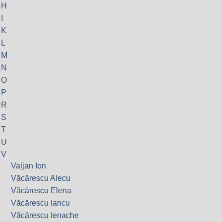
H
I
K
L
M
N
O
P
R
S
T
U
V
Valjan Ion
Văcărescu Alecu
Văcărescu Elena
Văcărescu Iancu
Văcărescu Ienache